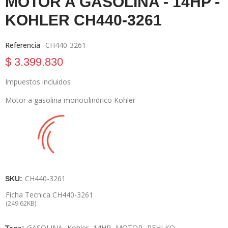
MOTOR A GASOLINA - 14HP -
KOHLER CH440-3261
Referencia
CH440-3261
$ 3.399.830
Impuestos incluidos
Motor a gasolina monocilindrico Kohler
¿Te llamamos?
Comparar
Añadir a la lista de deseos
CH440-3261
SKU:
Ficha Tecnica CH440-3261
(249.62KB)
GASOLINA
Kohler
14HP
MOTOR
REHLKO